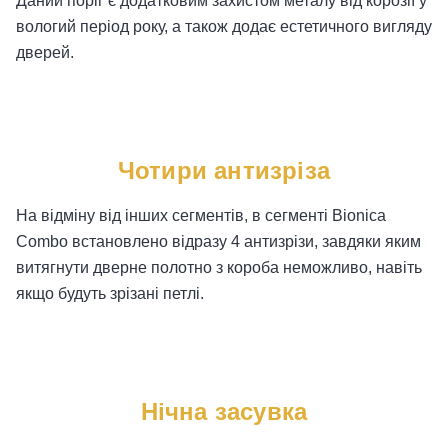
Даний поріг є додатковим захистом металу від корозії у
вологий період року, а також додає естетичного вигляду
дверей.
Чотири антизріза
На відміну від інших сегментів, в сегменті Bionica
Combo встановлено відразу 4 антизрізи, завдяки яким
витягнути дверне полотно з короба неможливо, навіть
якщо будуть зрізані петлі.
Нічна засувка