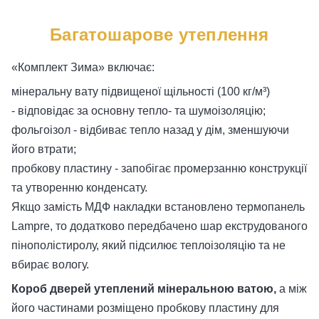
Багатошарове утеплення
«Комплект Зима» включає:
мінеральну вату підвищеної щільності (100 кг/м³)
- відповідає за основну тепло- та шумоізоляцію;
фольгоізол - відбиває тепло назад у дім, зменшуючи
його втрати;
пробкову пластину - запобігає промерзанню конструкції
та утворенню конденсату.
Якщо замість МДФ накладки встановлено термопанель
Lampre, то додатково передбачено шар екструдованого
пінополістиролу, який підсилює теплоізоляцію та не
вбирає вологу.
Короб дверей утеплений мінеральною ватою,
а між
його частинами розміщено пробкову пластину для