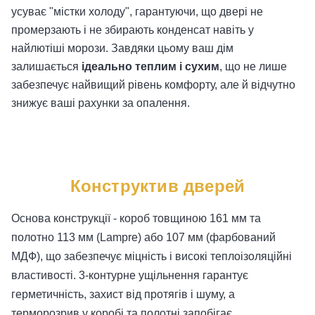
усуває "містки холоду", гарантуючи, що двері не
промерзають і не збирають конденсат навіть у
найлютіші морози. Завдяки цьому ваш дім
залишається
ідеально теплим і сухим
, що не лише
забезпечує найвищий рівень комфорту, але й відчутно
знижує ваші рахунки за опалення.
Конструктив дверей
Основа конструкції - короб товщиною 161 мм та
полотно 113 мм (Lampre) або 107 мм (фарбований
МДФ), що забезпечує міцність і високі теплоізоляційні
властивості. 3-контурне ущільнення гарантує
герметичність, захист від протягів і шуму, а
терморозрив у коробі та полотні запобігає