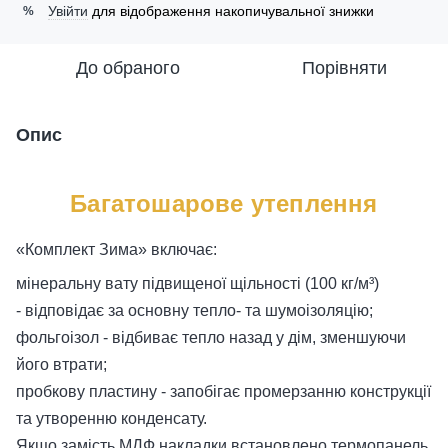
Увійти
для відображення накопичувальної знижки
%
До обраного
Порівняти
Опис
Багатошарове утеплення
«Комплект Зима» включає:
мінеральну вату підвищеної щільності (100 кг/м³)
- відповідає за основну тепло- та шумоізоляцію;
фольгоізол - відбиває тепло назад у дім, зменшуючи
його втрати;
пробкову пластину - запобігає промерзанню конструкції
та утворенню конденсату.
Якщо замість МДФ накладки встановлено термопанель