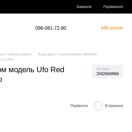
Порівняння
Бажання
Мій кошик
096-081-72-80
вері з терморозривом
Вхідні двері з терморозривом ABWEHR
ica Combo
вом модель Ufo Red
Артикул
25828949966
o
Порівняти
В бажання