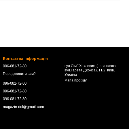
Контактна інформація
096-081-72-80
вул.Сім’ї Хохлових, (нова назва
вул.Гарета Джонса), 11/2, Київ,
Передзвонити вам?
Україна
Мапа проїзду
096-081-72-80
096-081-72-80
096-081-72-80
magazin.riol@gmail.com