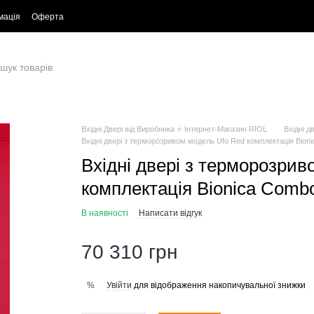
мація
Оферта
Вхідні Двері від Виробника ⭐ Інтернет-Магазин RIOL
Вхідні д
Вхідні двері з терморозривом модель Ufo Red комплектація Bion
Вхідні двері з терморозри
комплектація Bionica Comb
В наявності
Написати відгук
70 310 грн
Увійти
для відображення накопичувальної знижки
%