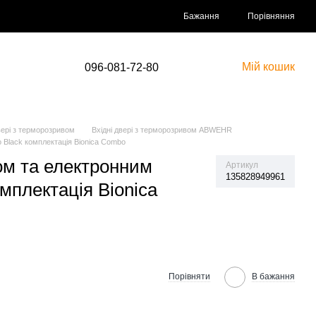
Порівняння
Бажання
Мій кошик
096-081-72-80
вері з терморозривом
Вхідні двері з терморозривом ABWEHR
 Black комплектація Bionica Combo
ом та електронним
Артикул
135828949961
мплектація Bionica
Порівняти
В бажання