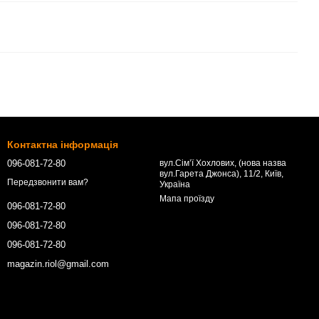
Контактна інформація
096-081-72-80
вул.Сім’ї Хохлових, (нова назва
вул.Гарета Джонса), 11/2, Київ,
Передзвонити вам?
Україна
Мапа проїзду
096-081-72-80
096-081-72-80
096-081-72-80
magazin.riol@gmail.com