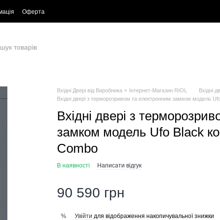
мація
Оферта
Вхідні Двері від Виробника ⭐ Інтернет-Магазин RIOL
Вхідні д
Вхідні двері з терморозривом та електронним замком модель Ufo
Вхідні двері з терморозрив
замком модель Ufo Black ко
Combo
В наявності
Написати відгук
90 590 грн
Увійти
для відображення накопичувальної знижки
%