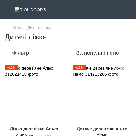
Меблі
Дитячі ліжка
Дитячі ліжка
Фільтр
За популярністю
−15%
−15%
Ліжко дерев'яне Альф
Дитяче дерев'яне ліжко
Немо