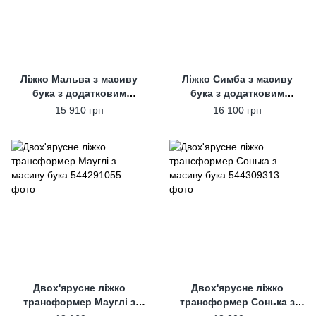
Ліжко Мальва з масиву
Ліжко Симба з масиву
бука з додатковим
бука з додатковим
висувним спальним
висувним спальним
15 910 грн
16 100 грн
місцем
місцем
Двох'ярусне ліжко
Двох'ярусне ліжко
трансформер Мауглі з
трансформер Сонька з