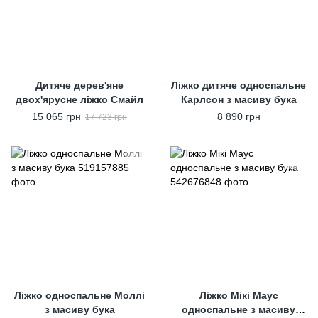
Дитяче дерев'яне
Ліжко дитяче односпальне
двох'ярусне ліжко Смайл
Карлсон з масиву бука
15 065 грн
8 890 грн
17 723 грн
Ліжко односпальне Моллі
Ліжко Мікі Маус
з масиву бука
односпальне з масиву