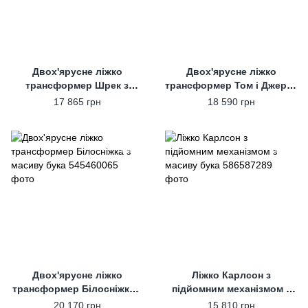
Двох'ярусне ліжко
Двох'ярусне ліжко
трансформер Шрек з
трансформер Том і Джері з
масиву бука
масиву бука
17 865 грн
18 590 грн
Двох'ярусне ліжко
Ліжко Карлсон з
трансформер Білосніжка з
підйомним механізмом з
масиву бука
масиву бука
20 170 грн
15 810 грн