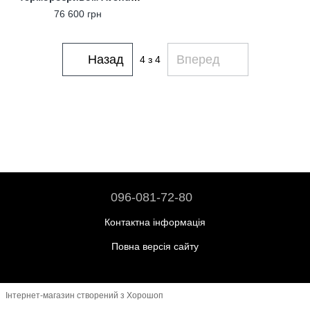
Termix Дуб
76 600 грн
Назад
Вперед
4
з 4
096-081-72-80
Контактна інформація
Повна версія сайту
Інтернет-магазин створений з Хорошоп