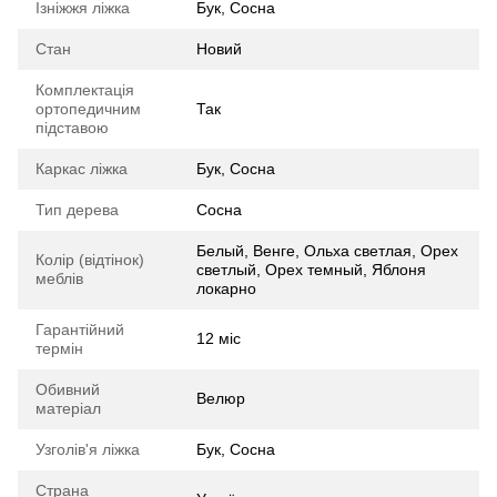
Ізніжжя ліжка
Бук, Сосна
Стан
Новий
Комплектація
ортопедичним
Так
підставою
Каркас ліжка
Бук, Сосна
Тип дерева
Сосна
Белый, Венге, Ольха светлая, Орех
Колір (відтінок)
светлый, Орех темный, Яблоня
меблів
локарно
Гарантійний
12 міс
термін
Обивний
Велюр
матеріал
Узголів'я ліжка
Бук, Сосна
Страна