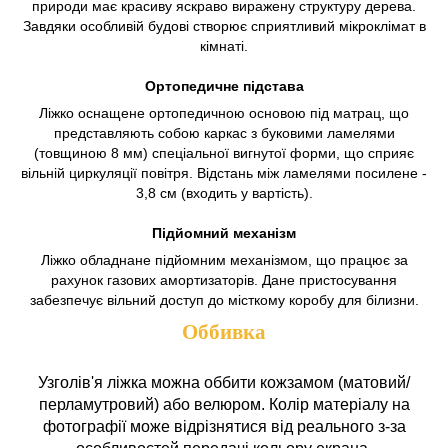
природи має красиву яскраво виражену структуру дерева.
Завдяки особливій будові створює сприятливий мікроклімат в
кімнаті.
Ортопедичне підстава
Ліжко оснащене ортопедичною основою під матрац, що
представляють собою каркас з буковими ламелями
(товщиною 8 мм) спеціальної вигнутої форми, що сприяє
вільній циркуляції повітря. Відстань між ламелями посилене -
3,8 см (входить у вартість).
Підйомний механізм
Ліжко обладнане підйомним механізмом, що працює за
рахунок газових амортизаторів. Дане пристосування
забезпечує вільний доступ до місткому коробу для білизни.
Оббивка
Узголів'я ліжка можна оббити кожзамом (матовий/
перламутровий) або велюром. Колір матеріалу на
фотографії може відрізнятися від реального з-за