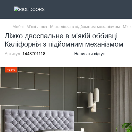
Меблі
М’які ліжка
М'які ліжка з підйомним механізмом
М'як
Ліжко двоспальне в м'якій оббивці
Каліфорнія з підйомним механізмом
Артикул:
1448701118
Написати відгук
−15%