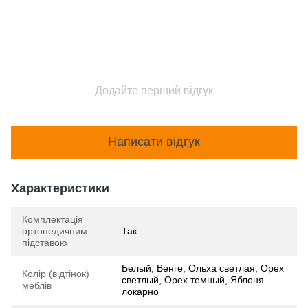
Додайте перший відгук
Написати відгук
Характеристики
Комплектація
ортопедичним
Так
підставою
Белый, Венге, Ольха светлая, Орех
Колір (відтінок)
светлый, Орех темный, Яблоня
меблів
локарно