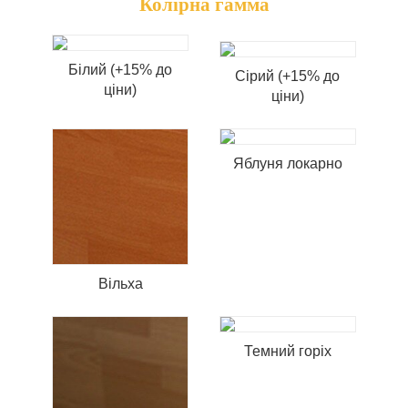
Колірна гамма
Білий (+15% до
Сірий (+15% до
ціни)
ціни)
Яблуня локарно
Вільха
Темний горіх