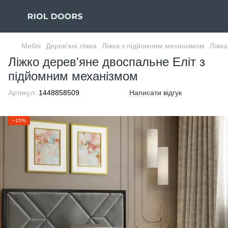
Меблі
Дерев'яні ліжка
Ліжка з підйомним механізмом
Ліжк
Ліжко дерев'яне двоспальне Еліт з
підйомним механізмом
Артикул:
1448858509
Написати відгук
−15%