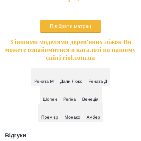
Підібрати матрац
З іншими моделями дерев'яних ліжок Ви
можете ознайомитися в каталозі на нашому
сайті riol.com.ua
Рената М
Дали Люкс
Рената Д
Шопен
Регіна
Венеція
Прем'єр
Монако
Амбер
Відгуки