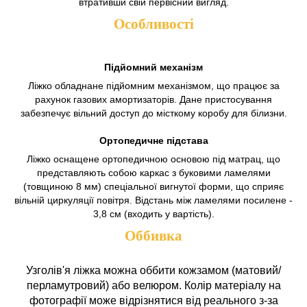
втративши свій первісний вигляд.
Особливості
Підйомний механізм
Ліжко обладнане підйомним механізмом, що працює за
рахунок газових амортизаторів. Дане пристосування
забезпечує вільний доступ до місткому коробу для білизни.
Ортопедичне підстава
Ліжко оснащене ортопедичною основою під матрац, що
представляють собою каркас з буковими ламелями
(товщиною 8 мм) спеціальної вигнутої форми, що сприяє
вільній циркуляції повітря. Відстань між ламелями посилене -
3,8 см (входить у вартість).
Оббивка
Узголів'я ліжка можна оббити кожзамом (матовий/
перламутровий) або велюром. Колір матеріалу на
фотографії може відрізнятися від реального з-за