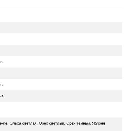
на
на
на
енге, Ольха светлая, Орех светлый, Орех темный, Яблоня