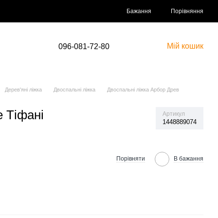
Порівняння
Бажання
Мій кошик
096-081-72-80
Дерев'яні ліжка
Двоспальні ліжка
Двоспальні ліжка Арбор Древ
е Тіфані
Артикул
1448889074
Порівняти
В бажання