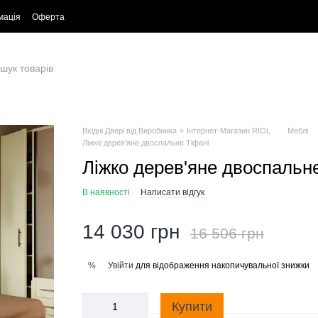
мація
Оферта
Вхідні Двері від Виробника ⭐ Інтернет-Магазин RIOL
Меблі
Ліжко дерев'яне двоспальне Тіфані
Ліжко дерев'яне двоспальн
В наявності
Написати відгук
14 030 грн
16 506 грн
Увійти
для відображення накопичувальної знижки
%
Купити