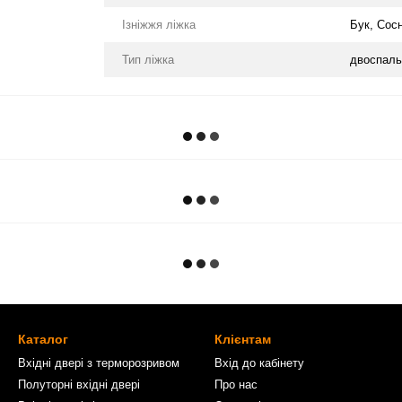
Ізніжжя ліжка
Бук, Сос
Тип ліжка
двоспаль
Каталог
Клієнтам
Вхідні двері з терморозривом
Вхід до кабінету
Полуторні вхідні двері
Про нас