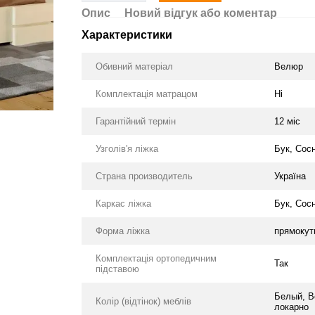
Опис
Новий відгук або коментар
Характеристики
Обивний матеріал
Велюр
Комплектація матрацом
Ні
Гарантійний термін
12 міс
Узголів'я ліжка
Бук, Сос
Страна производитель
Україна
Каркас ліжка
Бук, Сос
Форма ліжка
прямокут
Комплектація ортопедичним
Так
підставою
Белый, В
Колір (відтінок) меблів
локарно