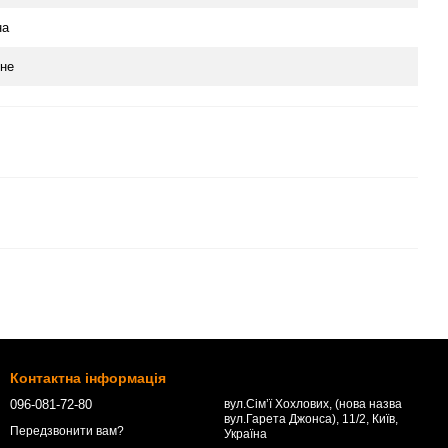
на
не
Контактна інформація
096-081-72-80
вул.Сім’ї Хохлових, (нова назва
вул.Гарета Джонса), 11/2, Київ,
Передзвонити вам?
Україна