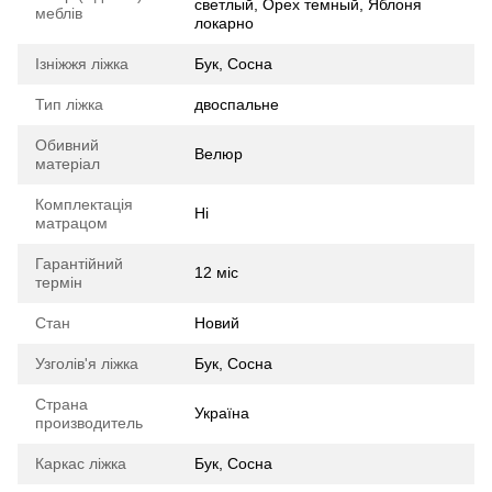
светлый, Орех темный, Яблоня
меблів
локарно
Ізніжжя ліжка
Бук, Сосна
Тип ліжка
двоспальне
Обивний
Велюр
матеріал
Комплектація
Ні
матрацом
Гарантійний
12 міс
термін
Стан
Новий
Узголів'я ліжка
Бук, Сосна
Страна
Україна
производитель
Каркас ліжка
Бук, Сосна