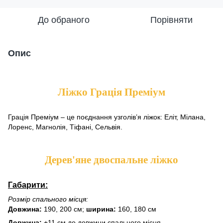
До обраного
Порівняти
Опис
Ліжко Грація Преміум
Грація Преміум – це поєднання узголів’я ліжок: Еліт, Мілана,
Лоренс, Магнолія, Тіфані, Сельвія.
Дерев'яне двоспальне ліжко
Габарити:
Розмір спального місця:
Довжина:
190, 200 см;
ширина:
160, 180 см
Довжина:
+11 см до довжини спального місця