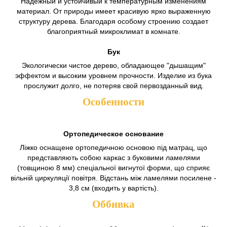
Надежный и устойчивый к температурным изменениям
материал. От природы имеет красивую ярко выраженную
структуру дерева. Благодаря особому строению создает
благоприятный микроклимат в комнате.
Бук
Экологически чистое дерево, обладающее "дышащим"
эффектом и высоким уровнем прочности. Изделие из бука
прослужит долго, не потеряв свой первозданный вид.
Особенности
Ортопедическое основание
Ліжко оснащене ортопедичною основою під матрац, що
представляють собою каркас з буковими ламелями
(товщиною 8 мм) спеціальної вигнутої форми, що сприяє
вільній циркуляції повітря. Відстань між ламелями посилене -
3,8 см (входить у вартість).
Оббивка