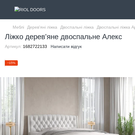
Меблі
Дерев'яні ліжка
Двоспальні ліжка
Двоспальні ліжка 
Ліжко дерев'яне двоспальне Алекс
Артикул:
1682722133
Написати відгук
−15%