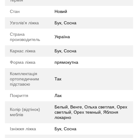
Стан
Новий
Узголів'я ліжка
Бук, Сосна
Страна
Україна
производитель
Каркас ліжка
Бук, Сосна
Форма ліжка
прямокутна
Комплектація
ортопедичним
Так
підставою
Покриття
Лак
Белый, Венге, Ольха светлая, Орех
Колір (відтінок)
светлый, Орех темный, Яблоня
меблів
локарно
Ізніжжя ліжка
Бук, Сосна