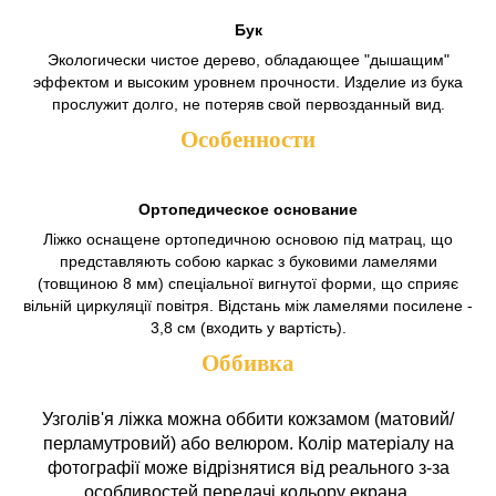
Бук
Экологически чистое дерево, обладающее "дышащим"
эффектом и высоким уровнем прочности. Изделие из бука
прослужит долго, не потеряв свой первозданный вид.
Особенности
Ортопедическое основание
Ліжко оснащене ортопедичною основою під матрац, що
представляють собою каркас з буковими ламелями
(товщиною 8 мм) спеціальної вигнутої форми, що сприяє
вільній циркуляції повітря. Відстань між ламелями посилене -
3,8 см (входить у вартість).
Оббивка
Узголів'я ліжка можна оббити кожзамом (матовий/
перламутровий) або велюром. Колір матеріалу на
фотографії може відрізнятися від реального з-за
особливостей передачі кольору екрана.