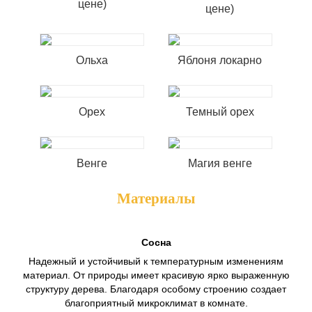
цене)
цене)
Ольха
Яблоня локарно
Орех
Темный орех
Венге
Магия венге
Материалы
Сосна
Надежный и устойчивый к температурным изменениям
материал. От природы имеет красивую ярко выраженную
структуру дерева. Благодаря особому строению создает
благоприятный микроклимат в комнате.