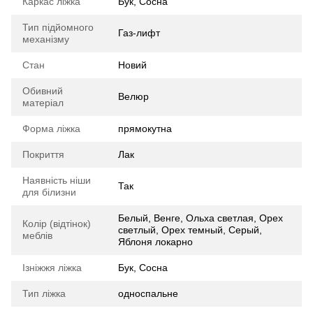
Каркас ліжка
Бук, Сосна
Тип підйомного
Газ-лифт
механізму
Стан
Новий
Обивний
Велюр
матеріал
Форма ліжка
прямокутна
Покриття
Лак
Наявність ніши
Так
для білизни
Белый, Венге, Ольха светлая, Орех
Колір (відтінок)
светлый, Орех темный, Серый,
меблів
Яблоня локарно
Ізніжжя ліжка
Бук, Сосна
Тип ліжка
односпальне