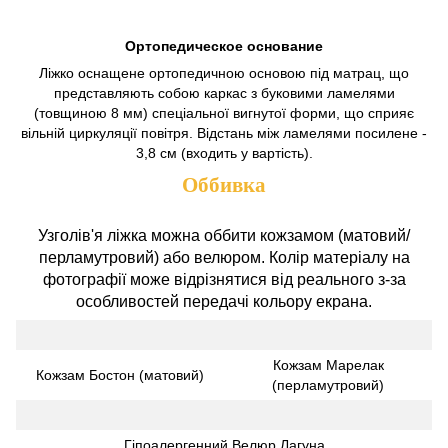
Ортопедическое основание
Ліжко оснащене ортопедичною основою під матрац, що
представляють собою каркас з буковими ламелями
(товщиною 8 мм) спеціальної вигнутої форми, що сприяє
вільній циркуляції повітря. Відстань між ламелями посилене -
3,8 см (входить у вартість).
Оббивка
Узголів'я ліжка можна оббити кожзамом (матовий/
перламутровий) або велюром. Колір матеріалу на
фотографії може відрізнятися від реального з-за
особливостей передачі кольору екрана.
Кожзам Марелак
Кожзам Бостон (матовий)
(перламутровий)
Гіпоалергенний Велюр Лагуна