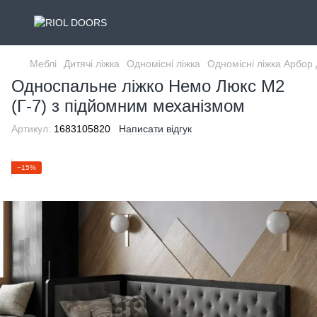
Меблі
Дитячі ліжка
Одномісні ліжка
Одномісні ліжка Арбор
Односпальне ліжко Немо Люкс М2
(Г-7) з підйомним механізмом
Артикул:
1683105820
Написати відгук
−15%