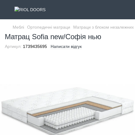
Меблі
Ортопедичні матраци
Матраци з блоком незалежних 
Матрац Sofia new/Софія нью
Артикул:
1739435695
Написати відгук