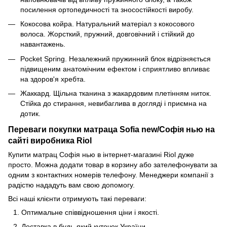
посилення ортопедичності та зносостійкості виробу.
Кокосова койра. Натуральний матеріал з кокосового
волоса. Жорсткий, пружний, довговічний і стійкий до
навантажень.
Pocket Spring. Незалежний пружинний блок відрізняється
підвищеним анатомічним ефектом і сприятливо впливає
на здоров'я хребта.
Жаккард. Щільна тканина з жакардовим плетінням ниток.
Стійка до стирання, невибаглива в догляді і приємна на
дотик.
Переваги покупки матраца Sofia new/Софія нью на
сайті виробника Riol
Купити матрац Софія нью в інтернет-магазині Riol дуже
просто. Можна додати товар в корзину або зателефонувати за
одним з контактних номерів телефону. Менеджери компанії з
радістю нададуть вам свою допомогу.
Всі наші клієнти отримують такі переваги:
Оптимальне співвідношення ціни і якості.
Доставка в будь-який куточок України.