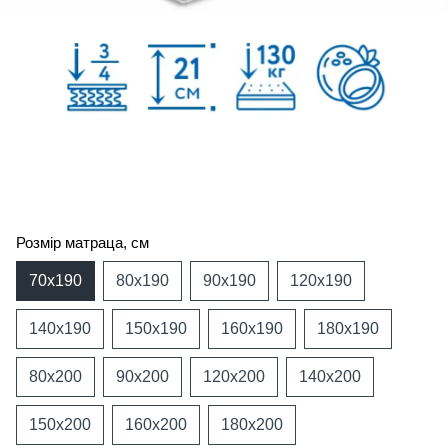
Розмір матраца, см
70х190
80х190
90х190
120х190
140х190
150х190
160х190
180х190
80х200
90х200
120х200
140х200
150х200
160х200
180х200