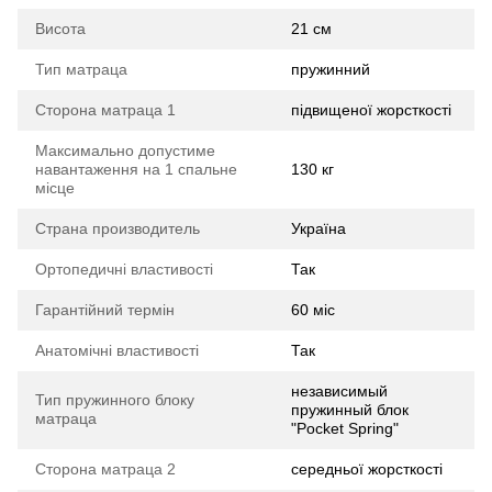
Висота
21 см
Тип матраца
пружинний
Сторона матраца 1
підвищеної жорсткості
Максимально допустиме
навантаження на 1 спальне
130 кг
місце
Страна производитель
Україна
Ортопедичні властивості
Так
Гарантійний термін
60 міс
Анатомічні властивості
Так
независимый
Тип пружинного блоку
пружинный блок
матраца
"Pocket Spring"
Сторона матраца 2
середньої жорсткості