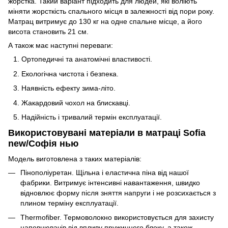
жорстка. Такий варіант підходить для людей, які воліють
міняти жорсткість спального місця в залежності від пори року.
Матрац витримує до 130 кг на одне спальне місце, а його
висота становить 21 см.
А також має наступні переваги:
Ортопедичні та анатомічні властивості.
Екологічна чистота і безпека.
Наявність ефекту зима-літо.
Жакардовий чохол на блискавці.
Надійність і тривалий термін експлуатації.
Використовувані матеріали в матраці Sofia
new/Софія нью
Модель виготовлена з таких матеріалів:
Пінополіуретан. Щільна і еластична піна від нашої
фабрики. Витримує інтенсивні навантаження, швидко
відновлює форму після зняття напруги і не розсихається з
плином терміну експлуатації.
Thermofiber. Термоволокно використовується для захисту
наповнювачів від впливу пружинного блоку, а також