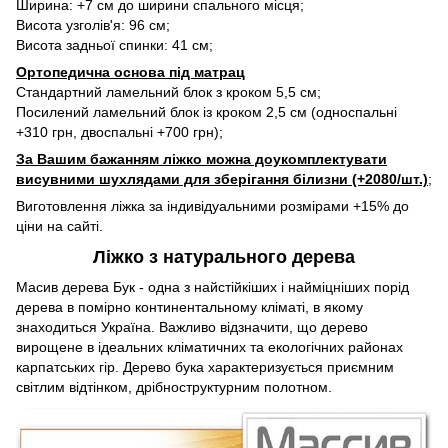
Ширина: +7 см до ширини спального місця;
Висота узголів'я: 96 см;
Висота задньої спинки: 41 см;
Ортопедична основа під матрац
Стандартний ламельний блок з кроком 5,5 см;
Посилений ламельний блок із кроком 2,5 см (односпальні
+310 грн, двоспальні +700 грн);
За Вашим бажанням ліжко можна доукомплектувати
висувними шухлядами для зберігання білизни (+2080/шт.)
;
Виготовлення ліжка за індивідуальними розмірами +15% до
ціни на сайті.
Ліжко з натурального дерева
Масив дерева Бук - одна з найстійкіших і найміцніших порід
дерева в помірно континентальному кліматі, в якому
знаходиться Україна. Важливо відзначити, що дерево
вирощене в ідеальних кліматичних та екологічних районах
карпатських гір. Дерево бука характеризується приємним
світлим відтінком, дрібноструктурним полотном.