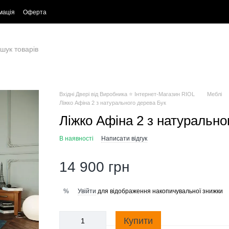
мація
Оферта
Вхідні Двері від Виробника ⭐ Інтернет-Магазин RIOL
Меблі
Ліжко Афіна 2 з натурального дерева Бук
Ліжко Афіна 2 з натурально
В наявності
Написати відгук
14 900 грн
Увійти
для відображення накопичувальної знижки
%
Купити