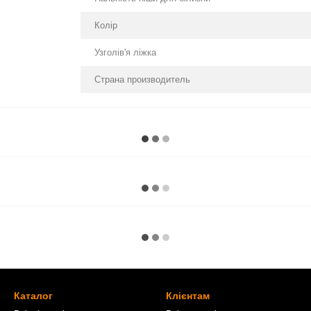
Колір
Узголів'я ліжка
Страна производитель
Каталог
Клієнтам