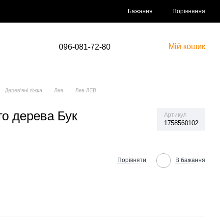
Порівняння
Бажання
Мій кошик
096-081-72-80
Дерев'яні ліжка
Лев
Лев ЛЕВ
го дерева Бук
Артикул
1758560102
Порівняти
В бажання