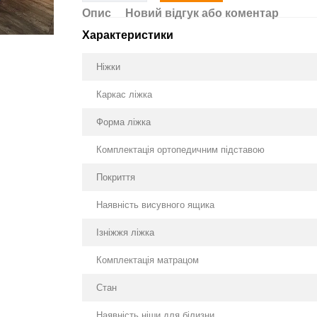
Опис
Новий відгук або коментар
Характеристики
Ніжки
Каркас ліжка
Форма ліжка
Комплектація ортопедичним підставою
Покриття
Наявність висувного ящика
Ізніжжя ліжка
Комплектація матрацом
Стан
Наявність ніши для білизни