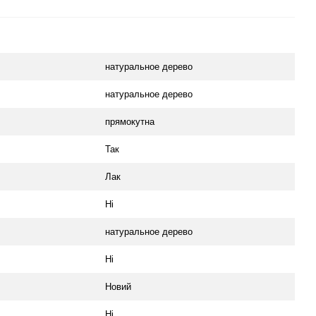
натуральное дерево
натуральное дерево
прямокутна
Так
Лак
Ні
натуральное дерево
Ні
Новий
Ні