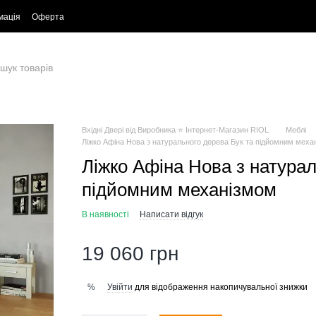
мація
Оферта
Вхідні Двері від Виробника ⭐ Інтернет-Магазин RIOL
Меблі
Ліжко Афіна Нова з натурального дерева Бук та підйомним меха
Ліжко Афіна Нова з натурал
підйомним механізмом
В наявності
Написати відгук
19 060 грн
Увійти
для відображення накопичувальної знижки
%