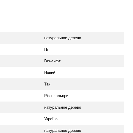
натуральное дерево
Ні
Газ-лифт
Новий
Так
Різні кольори
натуральное дерево
Україна
натуральное дерево