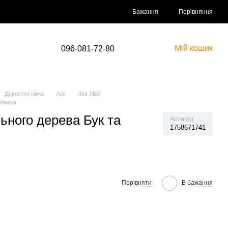
Порівняння
Бажання
Мій кошик
096-081-72-80
Дерев'яні ліжка
Лев
Лев ЛЕВ
нізмом
ьного дерева Бук та
Артикул
1758671741
Порівняти
В бажання