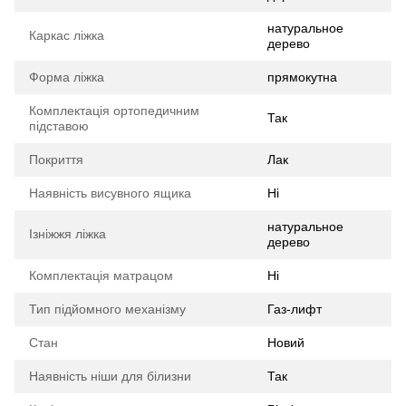
натуральное
Каркас ліжка
дерево
Форма ліжка
прямокутна
Комплектація ортопедичним
Так
підставою
Покриття
Лак
Наявність висувного ящика
Ні
натуральное
Ізніжжя ліжка
дерево
Комплектація матрацом
Ні
Тип підйомного механізму
Газ-лифт
Стан
Новий
Наявність ніши для білизни
Так