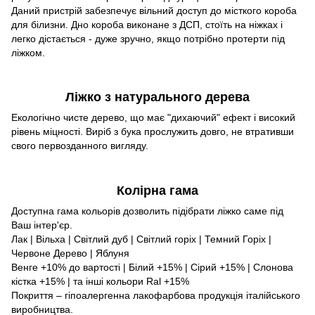
Даний пристрій забезпечує вільний доступ до місткого короба
для білизни. Дно короба виконане з ДСП, стоїть на ніжках і
легко дістається - дуже зручно, якщо потрібно протерти під
ліжком.
Ліжко з натурального дерева
Екологічно чисте дерево, що має "дихаючий" ефект і високий
рівень міцності. Виріб з бука прослужить довго, не втративши
свого первозданного вигляду.
Колірна гама
Доступна гама кольорів дозволить підібрати ліжко саме під
Ваш інтер'єр.
Лак | Вільха | Світлий дуб | Світлий горіх | Темний Горіх |
Червоне Дерево | Яблуня
Венге +10% до вартості | Білий +15% | Сірий +15% | Слонова
кістка +15% | та інші кольори Ral +15%
Покриття – гіпоалергенна лакофарбова продукція італійського
виробництва.