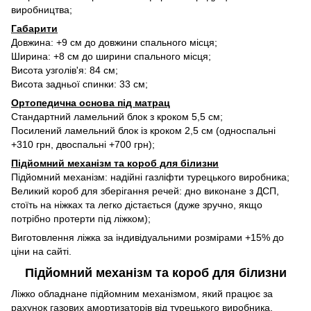
виробництва;
Габарити
Довжина: +9 см до довжини спального місця;
Ширина: +8 см до ширини спального місця;
Висота узголів'я: 84 см;
Висота задньої спинки: 33 см;
Ортопедична основа під матрац
Стандартний ламельний блок з кроком 5,5 см;
Посилений ламельний блок із кроком 2,5 см (односпальні
+310 грн, двоспальні +700 грн);
Підйомний механізм та короб для білизни
Підйомний механізм: надійні газліфти турецького виробника;
Великий короб для зберігання речей: дно виконане з ДСП,
стоїть на ніжках та легко дістається (дуже зручно, якщо
потрібно протерти під ліжком);
Виготовлення ліжка за індивідуальними розмірами +15% до
ціни на сайті.
Підйомний механізм та короб для білизни
Ліжко обладнане підйомним механізмом, який працює за
рахунок газових амортизаторів від турецького виробника.