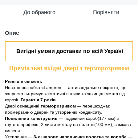
До обраного
Порівняти
Опис
Вигідні умови доставки по всій Україні
Преміальні вхідні двері з терморозривом
Premium сегмент.
Новітня розробка «Lampre» — антивандальне покриття, що
запросто витримує кліматичні впливи та захищає метал від
корозії.
Гарантія 7 років.
Двері
оснащенні терморозривом
— перешкоджає
промерзанню дверей та утворенню конденсату.
Посилений конструктив
— подвійний короб(177 мм) з
гнутого профілю, 2 листи металу на полотні(100 мм), замкова
кишеня.
Утеплення —
3-х шарове наповнення полотна та короба
—