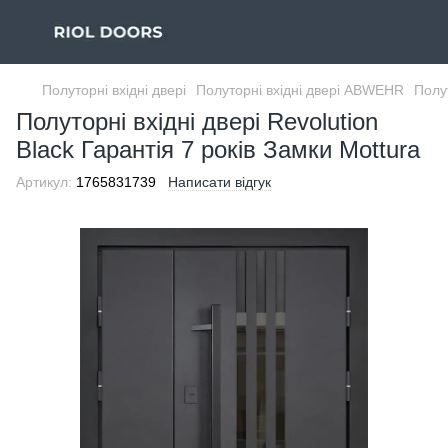
Полуторні вхідні двері
Полуторні вхідні двері ABWEHR
Полут
Полуторні вхідні двері Revolution
Black Гарантія 7 років Замки Mottura
Артикул:
1765831739
Написати відгук