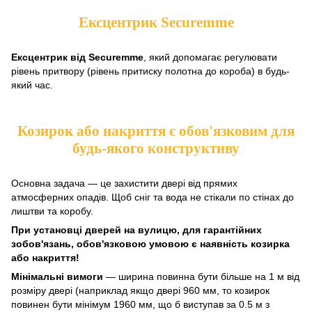
Ексцентрик Securemme
Ексцентрик від Securemme
, який допомагає регулювати
рівень притвору (рівень притиску полотна до короба) в будь-
який час.
Козирок або накриття є обов'язковим для
будь-якого конструктиву
Основна задача — це захистити двері від прямих
атмосферних опадів. Щоб сніг та вода не стікали по стінах до
лиштви та коробу.
При установці дверей на вулицю, для гарантійних
зобов'язань, обов'язковою умовою є наявність козирка
або накриття!
Мінімальні вимоги
— ширина повинна бути більше на 1 м від
розміру двері (наприклад якщо двері 960 мм, то козирок
повинен бути мінімум 1960 мм, що б виступав за 0.5 м з