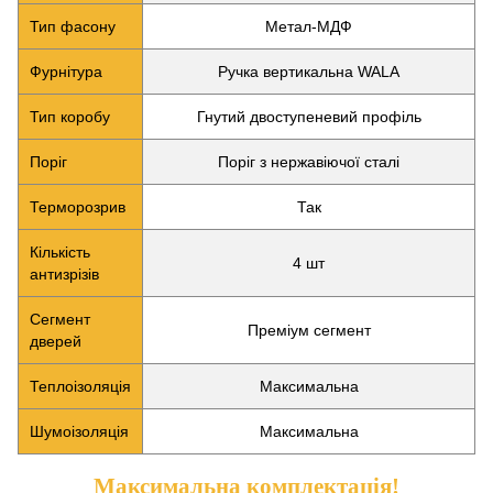
Тип фасону
Метал-МДФ
Фурнітура
Ручка вертикальна WALA
Тип коробу
Гнутий двоступеневий профіль
Поріг
Поріг з нержавіючої сталі
Терморозрив
Так
Кількість
4 шт
антизрізів
Сегмент
Преміум сегмент
дверей
Теплоізоляція
Максимальна
Шумоізоляція
Максимальна
Максимальна комплектація!