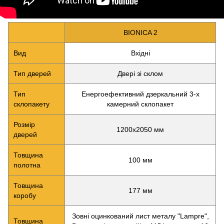
BIONICA 2
Вид
Вхідні
Тип дверей
Двері зі склом
Тип
Енергоефективний дзеркальний 3-х
склопакету
камерний склопакет
Розмір
1200х2050 мм
дверей
Товщина
100 мм
полотна
Товщина
177 мм
коробу
Зовні оцинкований лист металу "Lampre",
Товщина