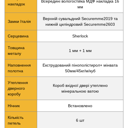
Всередині вологостійка МДФ накладка 16
накладок
мм
Верхній сувальдний Securemme2019 та
Замки Італія
нижній циліндровий Securemme2603
Серцевина
Sherlock
Товщина
1 мм + 1 мм
металу
Наповнення
Екструдований пінополістирол+ мінвата
полотна
50мм/45кг/м/куб
Утеплення
Короб вхідної двері утеплено
дверного
мінеральною ватою
коробу
Нічник
Встановлено
Кількість
6 шт
петель