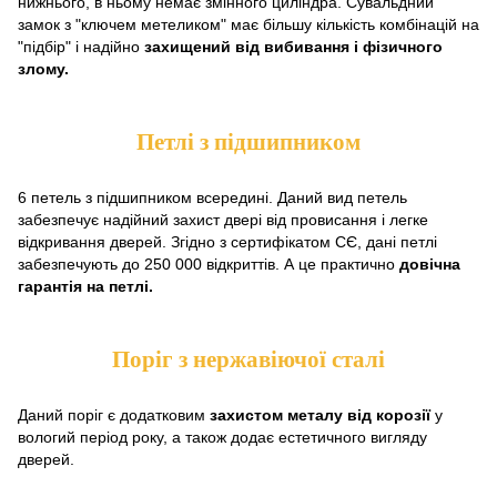
нижнього, в ньому немає змінного циліндра. Сувальдний
замок з "ключем метеликом" має більшу кількість комбінацій на
"підбір" і надійно
захищений від вибивання і фізичного
злому.
Петлі з підшипником
6 петель з підшипником всередині. Даний вид петель
забезпечує надійний захист двері від провисання і легке
відкривання дверей. Згідно з сертифікатом СЄ, дані петлі
забезпечують до 250 000 відкриттів. А це практично
довічна
гарантія на петлі.
Поріг з нержавіючої сталі
Даний поріг є додатковим
захистом металу від корозії
у
вологий період року, а також додає естетичного вигляду
дверей.