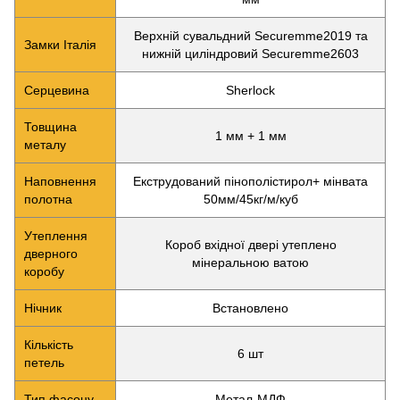
Верхній сувальдний Securemme2019 та
Замки Італія
нижній циліндровий Securemme2603
Серцевина
Sherlock
Товщина
1 мм + 1 мм
металу
Наповнення
Екструдований пінополістирол+ мінвата
полотна
50мм/45кг/м/куб
Утеплення
Короб вхідної двері утеплено
дверного
мінеральною ватою
коробу
Нічник
Встановлено
Кількість
6 шт
петель
Тип фасону
Метал-МДФ