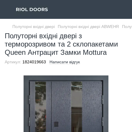
Полуторні вхідні двері
Полуторні вхідні двері ABWEHR
Полу
Полуторні вхідні двері з
терморозривом та 2 склопакетами
Queen Антрацит Замки Mottura
Артикул:
1824019663
Написати відгук