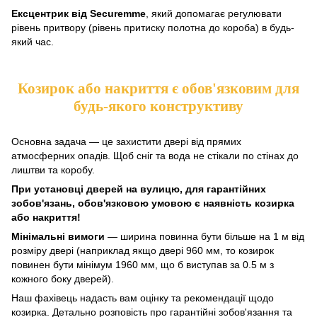
Ексцентрик від Securemme
, який допомагає регулювати
рівень притвору (рівень притиску полотна до короба) в будь-
який час.
Козирок або накриття є обов'язковим для
будь-якого конструктиву
Основна задача — це захистити двері від прямих
атмосферних опадів. Щоб сніг та вода не стікали по стінах до
лиштви та коробу.
При установці дверей на вулицю, для гарантійних
зобов'язань, обов'язковою умовою є наявність козирка
або накриття!
Мінімальні вимоги
— ширина повинна бути більше на 1 м від
розміру двері (наприклад якщо двері 960 мм, то козирок
повинен бути мінімум 1960 мм, що б виступав за 0.5 м з
кожного боку дверей).
Наш фахівець надасть вам оцінку та рекомендації щодо
козирка. Детально розповість про гарантійні зобов'язання та