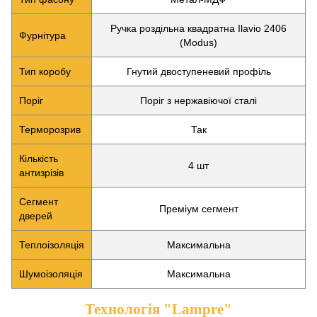
Ручка роздільна квадратна Ilavio 2406
Фурнітура
(Modus)
Тип коробу
Гнутий двоступеневий профіль
Поріг
Поріг з нержавіючої сталі
Терморозрив
Так
Кількість
4 шт
антизрізів
Сегмент
Преміум сегмент
дверей
Теплоізоляція
Максимальна
Шумоізоляція
Максимальна
Технологія "Lampre"