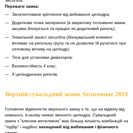
Securtina
Переваги замка:
Запатентоване кріплення від вибивання циліндра;
Додаткова точка запирання (в закритому положенні замка
засувка блокується та працює як додатковий ригель);
Унікальний захист securtina (блокувальний елемент
впливає на ригельну групу тa не дозволяє їй рухатися при
силовому впливу на циліндр);
Тяги для установки девіаторов;
Взломостійкість 4 клас;
4 циліндричних ригелів.
Верхній сувальдний замок Securemme 2019
Головною відмінністю верхнього замку є те, що на відміну від
нижнього, в ньому немає змінного циліндра. Сувальдний
замок з "ключем метеликом" має більшу кількість комбінацій на
"підбір" і надійно
захищений від вибивання і фізичного
злому.