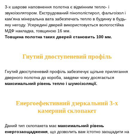
3-х шарове наповнення полотна є відмінним тепло- і
звукоізолятором. Екструдований пінополістирол, фальгоізол і
кам'яна мінеральна вата забезпечать тепло в будинку в будь-
яку негоду. Усередині дверей використовується вологостійка
МДФ накладка, товщиною 16 мм.
Товщина полотна таких дверей становить 100 мм.
Гнутий двоступеневий профіль
Гнутий двоступеневий профіль забезпечує щільне прилягання
дверного полотна до короба, завдяки чому досягається
максимальний рівень тепло і шумоізоляції.
Енергоефективний дзеркальний 3-х
камерний склопакет
Даний тип склопакета має
максимальний рівень
енергозаощадження
, що дозволить вам істотно заощадити на