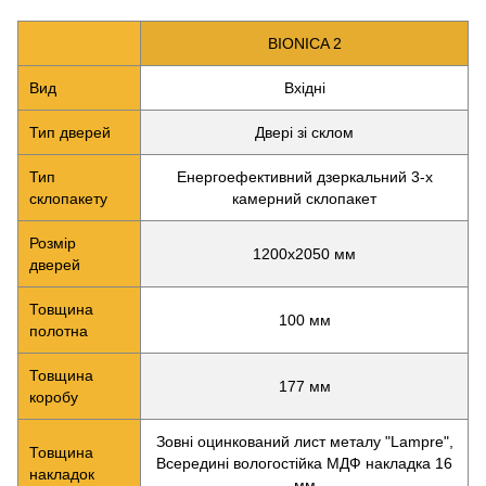
BIONICA 2
Вид
Вхідні
Тип дверей
Двері зі склом
Тип
Енергоефективний дзеркальний 3-х
склопакету
камерний склопакет
Розмір
1200х2050 мм
дверей
Товщина
100 мм
полотна
Товщина
177 мм
коробу
Зовні оцинкований лист металу "Lampre",
Товщина
Всередині вологостійка МДФ накладка 16
накладок
мм