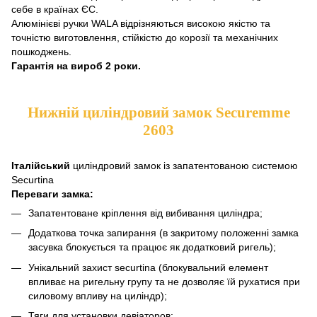
себе в країнах ЄС.
Алюмінієві ручки WALA відрізняються високою якістю та
точністю виготовлення, стійкістю до корозії та механічних
пошкоджень.
Гарантія на вироб 2 роки.
Нижній циліндровий замок Securemme
2603
Італійський
циліндровий замок із запатентованою системою
Securtina
Переваги замка:
Запатентоване кріплення від вибивання циліндра;
Додаткова точка запирання (в закритому положенні замка
засувка блокується та працює як додатковий ригель);
Унікальний захист securtina (блокувальний елемент
впливає на ригельну групу тa не дозволяє їй рухатися при
силовому впливу на циліндр);
Тяги для установки девіаторов;