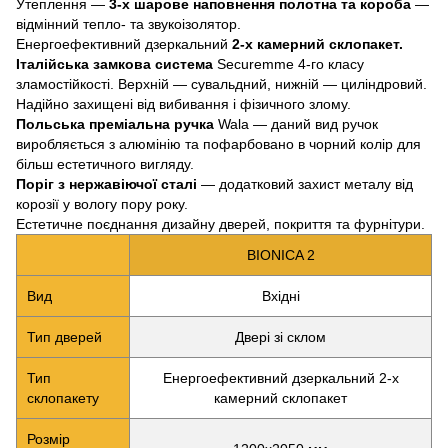
Утеплення —
3-х шарове наповнення полотна та короба
—
відмінний тепло- та звукоізолятор.
Енергоефективний дзеркальний
2-х камерний склопакет.
Італійська замкова система
Securemme 4-го класу
зламостійкості. Верхній — сувальдний, нижній — циліндровий.
Надійно захищені від вибивання і фізичного злому.
Польська преміальна ручка
Wala — даний вид ручок
виробляється з алюмінію та пофарбовано в чорний колір для
більш естетичного вигляду.
Поріг з нержавіючої сталі
— додатковий захист металу від
корозії у вологу пору року.
Естетичне поєднання дизайну дверей, покриття та фурнітури.
BIONICA 2
Вид
Вхідні
Тип дверей
Двері зі склом
Тип
Енергоефективний дзеркальний 2-х
склопакету
камерний склопакет
Розмір