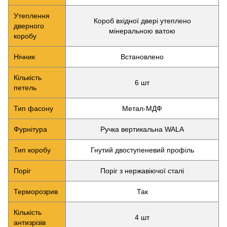
Утеплення
Короб вхідної двері утеплено
дверного
мінеральною ватою
коробу
Нічник
Встановлено
Кількість
6 шт
петель
Тип фасону
Метал-МДФ
Фурнітура
Ручка вертикальна WALA
Тип коробу
Гнутий двоступеневий профіль
Поріг
Поріг з нержавіючої сталі
Терморозрив
Так
Кількість
4 шт
антизрізів