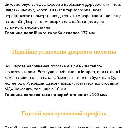
Використовується два короби з пробковим деревом між ними.
Завдяки цьому у коробі з'явився терморозрив, який
перешкоджає промерзанню дверей та утворенню конденсату
на коробі. Двері з терморозривом є найкращими для
вуличного використання.
Товщина подвійного короба складає 177 мм.
Подвійне утеплення дверного полотна
3-х шарове наповнення полотна є відмінним тепло- і
звукоізолятором. Екструдований пінополістирол, фальгоізол і
кам'яна мінеральна вата забезпечать тепло в будинку в будь-
яку негоду. Усередині дверей використовується вологостійка
МДФ накладка, товщиною 16 мм.
Товщина полотна таких дверей становить 100 мм.
Гнутий двоступеневий профіль
Гнутий двоступеневий профіль забезпечує щільне прилягання