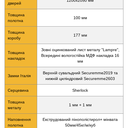
1200х2050 мм
дверей
Товщина
100 мм
полотна
Товщина
177 мм
коробу
Зовні оцинкований лист металу "Lampre",
Товщина
Всередині вологостійка МДФ накладка 16
накладок
мм
Верхній сувальдний Securemme2019 та
Замки Італія
нижній циліндровий Securemme2603
Серцевина
Sherlock
Товщина
1 мм + 1 мм
металу
Наповнення
Екструдований пінополістирол+ мінвата
полотна
50мм/45кг/м/куб