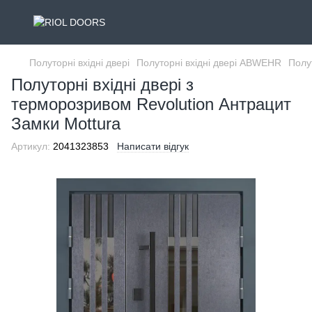
Полуторні вхідні двері
Полуторні вхідні двері ABWEHR
Полу
Полуторні вхідні двері з
терморозривом Revolution Антрацит
Замки Mottura
Артикул:
2041323853
Написати відгук