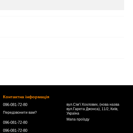
Контактна інформація
096-081-72-80
вул.Сім’ї Хохлових, (нова назва
вул.Гарета Джонса), 11/2, Київ,
Передзвонити вам?
Україна
Мапа проїзду
096-081-72-80
096-081-72-80