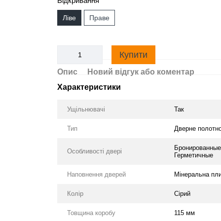
Відкривання
Ліве
Праве
Купити
Опис
Новий відгук або коментар
Характеристики
Ущільнювачі
Так
Тип
Дверне полотн
Бронированные,
Особливості двері
Герметичные
Наповнення дверей
Мінеральна пл
Колір
Сірий
Товщина коробу
115 мм