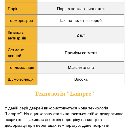
Поріг
Поріг з нержавіючої сталі
Терморозрив
Так, на полотні і коробі
Кількість
2 шт
антизрізів
Сегмент
Преміум сегмент
дверей
Теплоізоляція
Максимальна
Шумоізоляція
Висока
Технологія "Lampre"
У даній серії дверей використовується нова технологія
"Lampre". На оцинковану сталь наноситься стійке декоративне
покриття — захищає двері від перегріву на сонці та
деформації при перепадах температур. Дане покриття