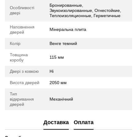
Бронированные,
Особливості
Звукоизолированные, Огнестойкие,
двері
Теплоизоляционные, Герметичные
Наповнення
Мінеральна плита
дверей
Колір
Венге темний
Товщина
115 мм
коробу
Двері з ковкою
Ні
Висота дверей
2050 мм
Тип
відкривання
Механічний
дверей
Доставка
Оплата