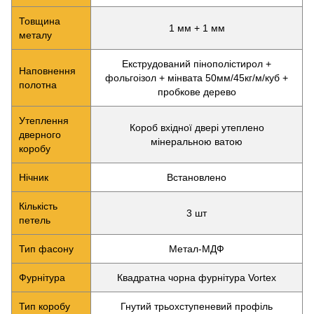
Товщина
1 мм + 1 мм
металу
Екструдований пінополістирол +
Наповнення
фольгоізол + мінвата 50мм/45кг/м/куб +
полотна
пробкове дерево
Утеплення
Короб вхідної двері утеплено
дверного
мінеральною ватою
коробу
Нічник
Встановлено
Кількість
3 шт
петель
Тип фасону
Метал-МДФ
Фурнітура
Квадратна чорна фурнітура Vortex
Тип коробу
Гнутий трьохступеневий профіль