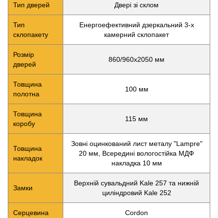
Тип дверей
Двері зі склом
Тип
Енергоефективний дзеркальний 3-х
склопакету
камерний склопакет
Розмір
860/960х2050 мм
дверей
Товщина
100 мм
полотна
Товщина
115 мм
коробу
Зовні оцинкований лист металу "Lampre"
Товщина
20 мм, Всередині вологостійка МДФ
накладок
накладка 10 мм
Верхній сувальдний Kale 257 та нижній
Замки
циліндровий Kale 252
Серцевина
Cordon