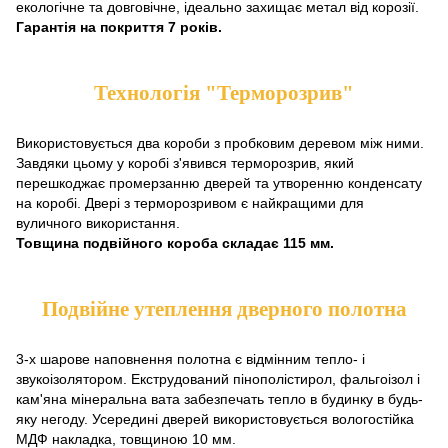
екологічне та довговічне, ідеально захищає метал від корозії.
Гарантія на покриття 7 років.
Технологія "Терморозрив"
Використовується два короби з пробковим деревом між ними.
Завдяки цьому у коробі з'явився терморозрив, який
перешкоджає промерзанню дверей та утворенню конденсату
на коробі. Двері з терморозривом є найкращими для
вуличного використання.
Товщина подвійного короба складає 115 мм.
Подвійне утеплення дверного полотна
3-х шарове наповнення полотна є відмінним тепло- і
звукоізолятором. Екструдований пінополістирол, фальгоізол і
кам'яна мінеральна вата забезпечать тепло в будинку в будь-
яку негоду. Усередині дверей використовується вологостійка
МДФ накладка, товщиною 10 мм.