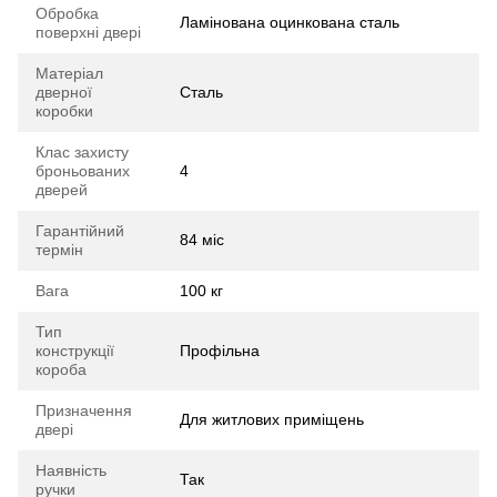
Обробка
Ламінована оцинкована сталь
поверхні двері
Матеріал
дверної
Сталь
коробки
Клас захисту
броньованих
4
дверей
Гарантійний
84 міс
термін
Вага
100 кг
Тип
конструкції
Профільна
короба
Призначення
Для житлових приміщень
двері
Наявність
Так
ручки