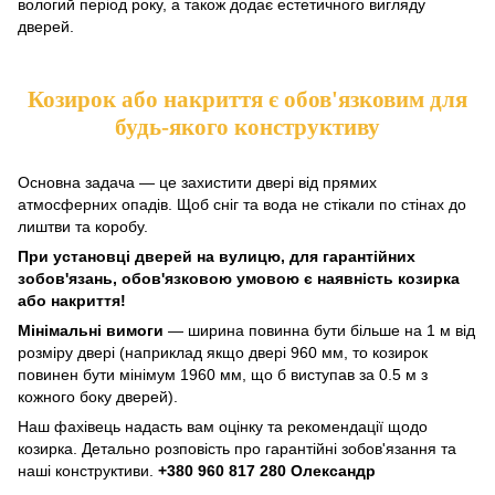
вологий період року, а також додає естетичного вигляду
дверей.
Козирок або накриття є обов'язковим для
будь-якого конструктиву
Основна задача — це захистити двері від прямих
атмосферних опадів. Щоб сніг та вода не стікали по стінах до
лиштви та коробу.
При установці дверей на вулицю, для гарантійних
зобов'язань, обов'язковою умовою є наявність козирка
або накриття!
Мінімальні вимоги
— ширина повинна бути більше на 1 м від
розміру двері (наприклад якщо двері 960 мм, то козирок
повинен бути мінімум 1960 мм, що б виступав за 0.5 м з
кожного боку дверей).
Наш фахівець надасть вам оцінку та рекомендації щодо
козирка. Детально розповість про гарантійні зобов'язання та
наші конструктиви.
+380 960 817 280 Олександр