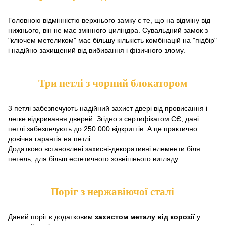
Головною відмінністю верхнього замку є те, що на відміну від
нижнього, він не має змінного циліндра. Сувальдний замок з
"ключем метеликом" має більшу кількість комбінацій на "підбір"
і надійно захищений від вибивання і фізичного злому.
Три петлі з чорний блокатором
3 петлі забезпечують надійний захист двері від провисання і
легке відкривання дверей. Згідно з сертифікатом СЄ, дані
петлі забезпечують до 250 000 відкриттів. А це практично
довічна гарантія на петлі.
Додатково встановлені захисні-декоративні елементи біля
петель, для більш естетичного зовнішнього вигляду.
Поріг з нержавіючої сталі
Даний поріг є додатковим
захистом металу від корозії
у