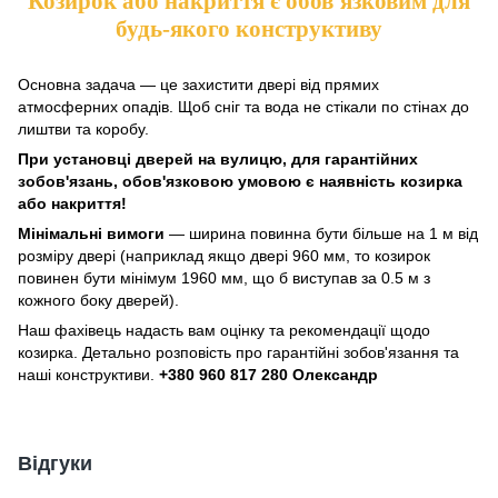
Козирок або накриття є обов'язковим для
будь-якого конструктиву
Основна задача — це захистити двері від прямих
атмосферних опадів. Щоб сніг та вода не стікали по стінах до
лиштви та коробу.
При установці дверей на вулицю, для гарантійних
зобов'язань, обов'язковою умовою є наявність козирка
або накриття!
Мінімальні вимоги
— ширина повинна бути більше на 1 м від
розміру двері (наприклад якщо двері 960 мм, то козирок
повинен бути мінімум 1960 мм, що б виступав за 0.5 м з
кожного боку дверей).
Наш фахівець надасть вам оцінку та рекомендації щодо
козирка. Детально розповість про гарантійні зобов'язання та
наші конструктиви.
+380 960 817 280 Олександр
Відгуки