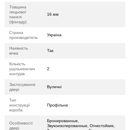
Товщина
лицьової
16 мм
панелі
(фасаду)
Страна
Україна
производитель
Наявність
Так
вічка
Кількість
ущільнюючих
2
контурів
Застосування
Вуличні
двері
Тип
конструкції
Профільна
короба
Бронированные,
Особливості
Звукоизолированные, Огнестойкие,
двері