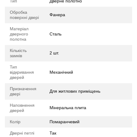
Тип
Дверне полотно
Обробка
Фанера
поверхні двері
Матеріал
дверного
Сталь
полотна
Кількість
2 шт.
замків
Тип
відкривання
Механічний
дверей
Призначення
Для житлових приміщень
двері
Наповнення
Мінеральна плита
дверей
Колір
Помаранчевий
Дверні петлі
Так