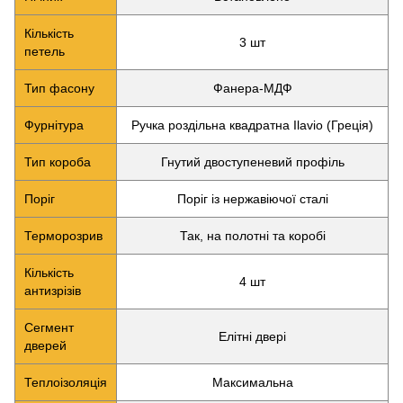
Кількість
3 шт
петель
Тип фасону
Фанера-МДФ
Фурнітура
Ручка роздільна квадратна Ilavio (Греція)
Тип короба
Гнутий двоступеневий профіль
Поріг
Поріг із нержавіючої сталі
Терморозрив
Так, на полотні та коробі
Кількість
4 шт
антизрізів
Сегмент
Елітні двері
дверей
Теплоізоляція
Максимальна