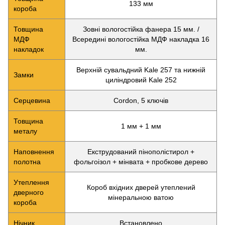
133 мм
короба
Товщина
Зовні вологостійка фанера 15 мм. /
МДФ
Всередині вологостійка МДФ накладка 16
накладок
мм.
Верхній сувальдний Kale 257 та нижній
Замки
циліндровий Kale 252
Серцевина
Cordon, 5 ключів
Товщина
1 мм + 1 мм
металу
Наповнення
Екструдований пінополістирол +
полотна
фольгоізол + мінвата + пробкове дерево
Утеплення
Короб вхідних дверей утеплений
дверного
мінеральною ватою
короба
Нічник
Встановлено