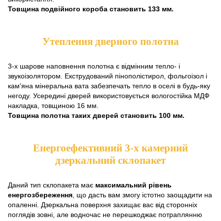
Товщина подвійного короба становить 133 мм.
Утеплення дверного полотна
3-х шарове наповнення полотна є відмінним тепло- і
звукоізолятором. Екструдований пінополістирол, фольгоізол і
кам'яна мінеральна вата забезпечать тепло в оселі в будь-яку
негоду. Усередині дверей використовується вологостійка МДФ
накладка, товщиною 16 мм.
Товщина полотна таких дверей становить 100 мм.
Енергоефективний 3-х камерний
дзеркальний склопакет
Даний тип склопакета має
максимальний рівень
енергозбереження
, що дасть вам змогу істотно заощадити на
опаленні. Дзеркальна поверхня захищає вас від сторонніх
поглядів зовні, але водночас не перешкоджає потраплянню