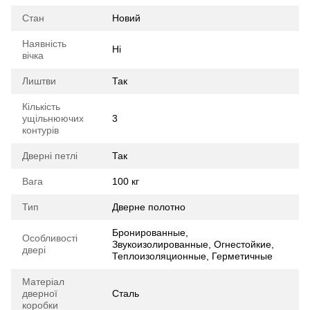
Стан
Новий
Наявність
Ні
вічка
Лиштви
Так
Кількість
ущільнюючих
3
контурів
Дверні петлі
Так
Вага
100 кг
Тип
Дверне полотно
Бронированные,
Особливості
Звукоизолированные, Огнестойкие,
двері
Теплоизоляционные, Герметичные
Матеріал
дверної
Сталь
коробки