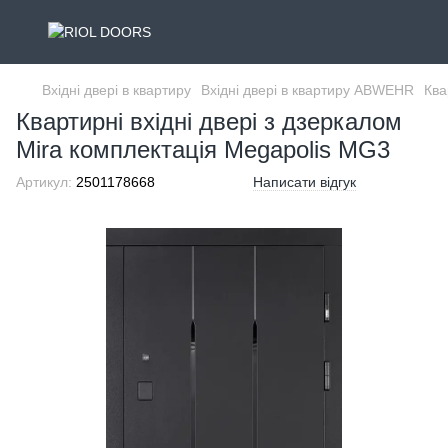
Вхідні двері в квартиру
Вхідні двері в квартиру ABWEHR
Ква
Квартирні вхідні двері з дзеркалом
Mira комплектація Megapolis MG3
Артикул:
2501178668
Написати відгук