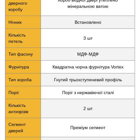
Короб вхідної двері утеплено
дверного
мінеральною ватою
коробу
Нічник
Встановлено
Кількість
3 шт
петель
Тип фасону
МДФ-МДФ
Фурнітура
Квадратна чорна фурнітура Vortex
Тип короба
Гнутий трьохступеневий профіль
Поріг
Поріг з нержавіючої сталі
Кількість
2 шт
антизрізів
Сегмент
Преміум сегмент
дверей