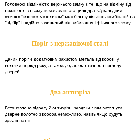
Головною відмінністю верхнього замку є те, що на відміну від
нижнього, в ньому немає змінного циліндра. Сувальдний
замок з "ключем метеликом" має більшу кількість комбінацій на
"підбір" і надійно захищений від вибивання і фізичного злому.
Поріг з нержавіючої сталі
Даний поріг є додатковим захистом метала від корозії у
вологий період року, а також додає естетичності вигляду
дверей.
Два антизріза
Встановлено відразу 2 антизрізи, завдяки яким витягнути
дверне полотно з короба неможливо, навіть якщо будуть
зрізані петлі