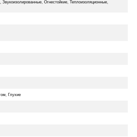
 Звукоизолированные, Огнестойкие, Теплоизоляционные,
гом, Глухие