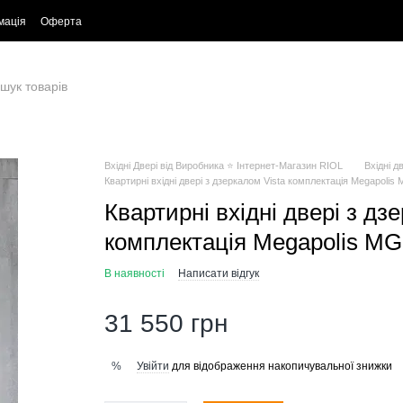
мація
Оферта
Вхідні Двері від Виробника ⭐ Інтернет-Магазин RIOL
Вхідні д
Квартирні вхідні двері з дзеркалом Vista комплектація Megapolis
Квартирні вхідні двері з дз
комплектація Megapolis MG
В наявності
Написати відгук
31 550 грн
Увійти
для відображення накопичувальної знижки
%