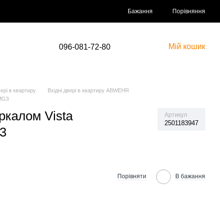
Порівняння
Бажання
Мій кошик
096-081-72-80
вері в квартиру
Вхідні двері в квартиру ABWEHR
 MG3
еркалом Vista
Артикул
2501183947
3
Порівняти
В бажання