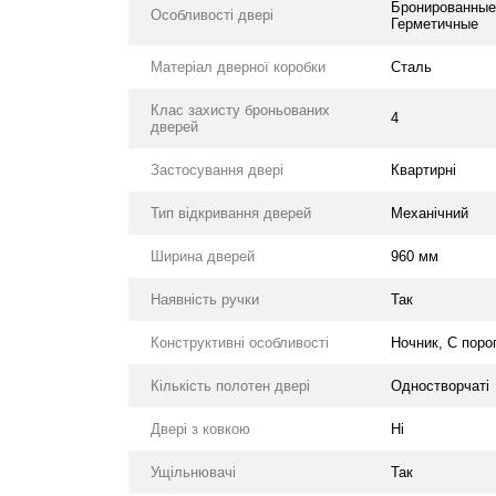
Бронированные,
Особливості двері
Герметичные
Матеріал дверної коробки
Сталь
Клас захисту броньованих
4
дверей
Застосування двері
Квартирні
Тип відкривання дверей
Механічний
Ширина дверей
960 мм
Наявність ручки
Так
Конструктивні особливості
Ночник, С поро
Кількість полотен двері
Одностворчаті
Двері з ковкою
Ні
Ущільнювачі
Так