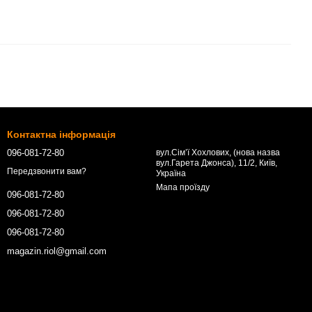
Контактна інформація
096-081-72-80
вул.Сім’ї Хохлових, (нова назва
вул.Гарета Джонса), 11/2, Київ,
Передзвонити вам?
Україна
Мапа проїзду
096-081-72-80
096-081-72-80
096-081-72-80
magazin.riol@gmail.com