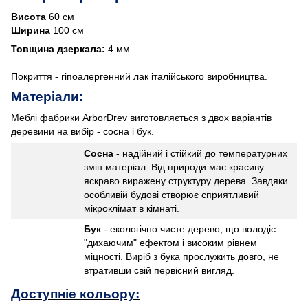
Висота
60 см
Ширина
100 см
Товщина дзеркала:
4 мм
Покриття - гіпоалергенний лак італійського виробництва.
Матеріали:
Меблі фабрики ArborDrev виготовляється з двох варіантів
деревини на вибір - сосна і бук.
Сосна
- надійний і стійкий до температурних
змін матеріал. Від природи має красиву
яскраво виражену структуру дерева. Завдяки
особливій будові створює сприятливий
мікроклімат в кімнаті.
Бук
- екологічно чисте дерево, що володіє
"дихаючим" ефектом і високим рівнем
міцності. Виріб з бука прослужить довго, не
втративши свій первісний вигляд.
Доступні
е кольору: