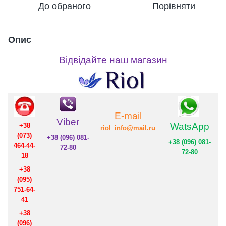
До обраного
Порівняти
Опис
Відвідайте наш магазин
E-
mail
Viber
WatsApp
+38
riol_info@mail.ru
(
073)
+38
(
096
)
081-
+38
(
096
)
081-
464-44-
72-80
72-80
18
+38
(
095)
751-64-
41
+38
(
096)