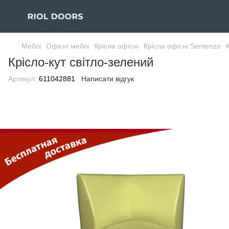
Меблі
Офісні меблі
Крісла офісні
Крісла офісні Sentenzo
Крісло-кут світло-зелений
Артикул:
611042881
Написати відгук