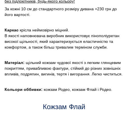
без підлокітників, будь-якого кольору!
За кожні 10 см до стандартного розміру дивана +230 грн до
його вартості.
Каркас
крісла неймовірно міцний.
В якості наповнювача виробник використовує пінополіуретан
високої щільності, який характеризується еластичністю та
комфортом, а також більш тривалим терміном служби.
Матеріал:
щільний кожзам чудової якості з легким глянцевим
покриттям, привабливою фактури, стійкий до різних зовнішніх
впливів, подряпин, вигинів, тертя і вигорання. Легко чиститься.
Кольори оббивки:
кожзам Родео, кожзам Флай і Родео.
Кожзам Флай