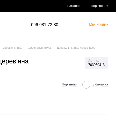
Порівняння
Бажання
Мій кошик
096-081-72-80
Дерев'яні ліжка
Двоспальні ліжка
Двоспальні ліжка Арбор Древ
дерев'яна
Артикул
703969413
Порівняти
В бажання