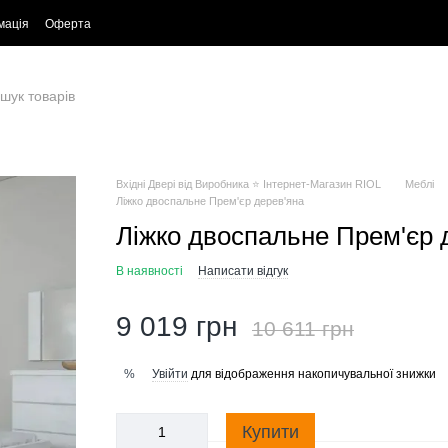
мація
Оферта
Вхідні Двері від Виробника ⭐ Інтернет-Магазин RIOL
Меблі
Ліжко двоспальне Прем'єр дерев'яна
Ліжко двоспальне Прем'єр 
В наявності
Написати відгук
9 019 грн
10 611 грн
Увійти
для відображення накопичувальної знижки
%
Купити