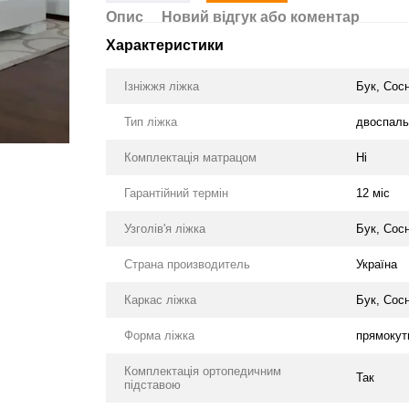
Опис
Новий відгук або коментар
Характеристики
Ізніжжя ліжка
Бук, Сос
Тип ліжка
двоспаль
Комплектація матрацом
Ні
Гарантійний термін
12 міс
Узголів'я ліжка
Бук, Сос
Страна производитель
Україна
Каркас ліжка
Бук, Сос
Форма ліжка
прямокут
Комплектація ортопедичним
Так
підставою