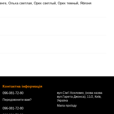
енге, Ольха светлая, Орех светлый, Орех темный, Яблоня
Контактна інформація
096-081-72-80
вул.Сім’ї Хохлових, (нова назва
вул.Гарета Джонса), 11/2, Київ,
Передзвонити вам?
Україна
Мапа проїзду
096-081-72-80