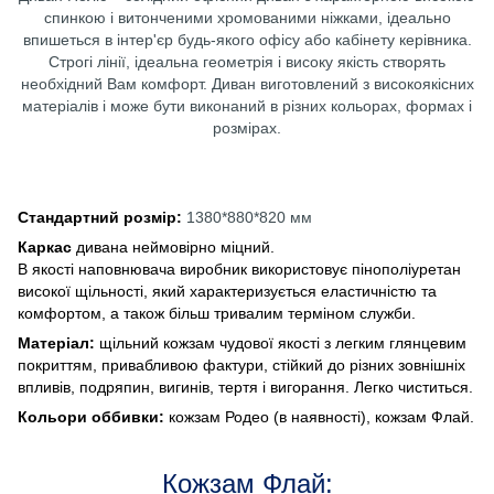
спинкою і витонченими хромованими ніжками, ідеально
впишеться в інтер'єр будь-якого офісу або кабінету керівника.
Строгі лінії, ідеальна геометрія і високу якість створять
необхідний Вам комфорт. Диван виготовлений з високоякісних
матеріалів і може бути виконаний в різних кольорах, формах і
розмірах.
Стандартний розмір:
1380*880*820 мм
Каркас
дивана неймовірно міцний.
В якості наповнювача виробник використовує пінополіуретан
високої щільності, який характеризується еластичністю та
комфортом, а також більш тривалим терміном служби.
Матеріал:
щільний кожзам чудової якості з легким глянцевим
покриттям, привабливою фактури, стійкий до різних зовнішніх
впливів, подряпин, вигинів, тертя і вигорання. Легко чиститься.
Кольори оббивки:
кожзам Родео (в наявності), кожзам Флай.
Кожзам Флай: