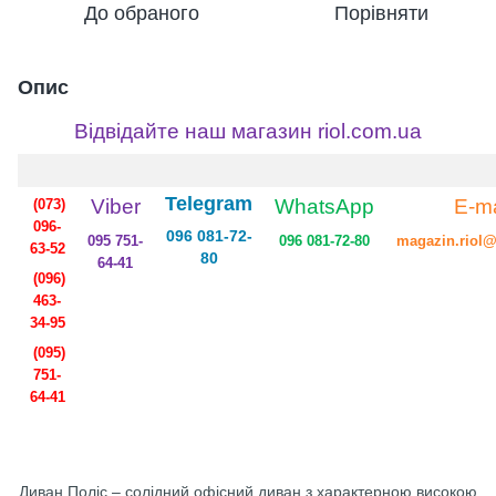
До обраного
Порівняти
Опис
Відвідайте наш магазин riol.com.ua
Telegram
Viber
WhatsApp
E-
ma
(073)
096-
096 081-72-
095
75
1-
096
081-72-80
magazin.riol
63-52
80
64-41
(096)
463-
34-95
(095)
751-
64-41
Диван Поліс – солідний офісний диван з характерною високою