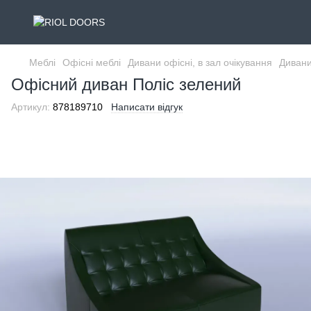
Меблі
Офісні меблі
Дивани офісні, в зал очікування
Дивани
Офісний диван Поліс зелений
Артикул:
878189710
Написати відгук