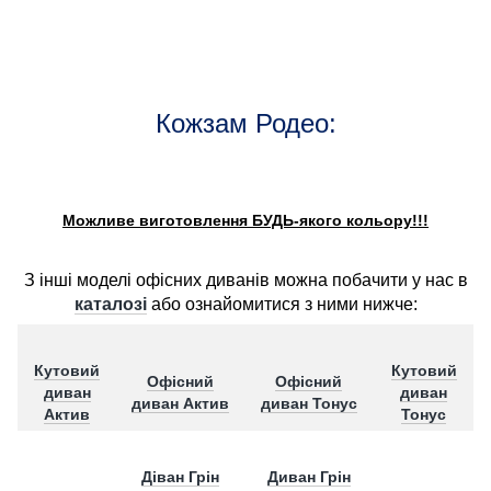
Кожзам Родео:
Можливе виготовлення БУДЬ-якого кольору!!!
З інші моделі офісних диванів можна побачити у нас в
каталозі
або ознайомитися з ними нижче:
Кутовий
Кутовий
Офісний
Офісний
диван
диван
диван Актив
диван Тонус
Актив
Тонус
Д
іван Грін
Диван Грін