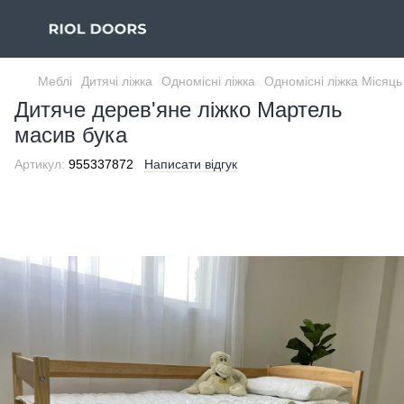
Меблі
Дитячі ліжка
Одномісні ліжка
Одномісні ліжка Місяць
Дитяче дерев'яне ліжко Мартель
масив бука
Артикул:
955337872
Написати відгук