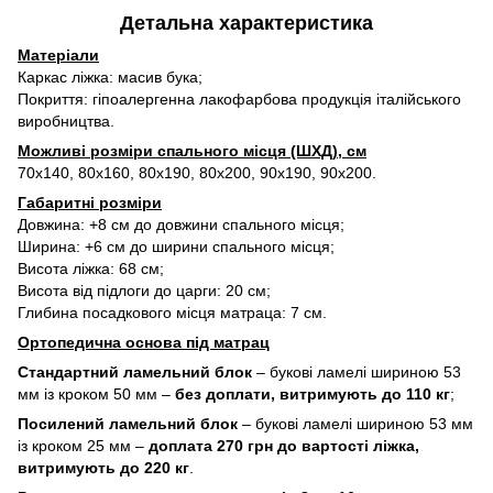
Детальна характеристика
Матеріали
Каркас ліжка: масив бука;
Покриття: гіпоалергенна лакофарбова продукція італійського
виробництва.
Можливі розміри спального місця (ШХД), см
70х140, 80х160, 80х190, 80х200, 90х190, 90х200.
Габаритні розміри
Довжина: +8 см до довжини спального місця;
Ширина: +6 см до ширини спального місця;
Висота ліжка: 68 см;
Висота від підлоги до царги: 20 см;
Глибина посадкового місця матраца: 7 см.
Ортопедична основа під матрац
Стандартний ламельний блок
– букові ламелі шириною 53
мм із кроком 50 мм –
без доплати, витримують до 110 кг
;
Посилений ламельний блок
– букові ламелі шириною 53 мм
із кроком 25 мм –
доплата 270 грн до вартості ліжка,
витримують до 220 кг
.