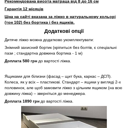
Рекомендована висота матраца від 8 до 16 см
Гарантія 12 місяців
Ціна на сайті вказана за ліжко в натуральному кольорі
(тон 102) без бортика і без ящиків.
Додаткові опції
Дитяче ліжко можна додатково укомплектувати:
Знімний захисний бортик (кріпиться без болтів, є спеціальні
пази ; стандартна довжина бортика - 1 м)
Доплата 580 грн
до вартості ліжка.
Ящиками для білизни (фасад – щит бука, каркас – ДСП).
Колеса, як у всіх – пластикові. Стандарт – ящики у вигляді 2-х
половинок, але щоб замовити ліжко з цільним ящиком (на всю
довжину ліжка) – зверніться до менеджера.
Доплата 1890 грн
до вартості ліжка.