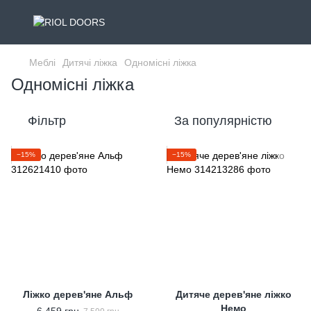
Меблі
Дитячі ліжка
Одномісні ліжка
Одномісні ліжка
Фільтр
За популярністю
−15%
−15%
Ліжко дерев'яне Альф
Дитяче дерев'яне ліжко
Немо